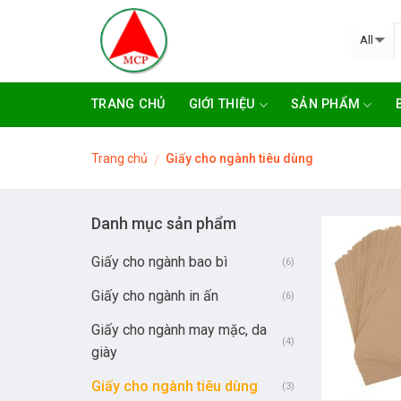
Skip
to
content
TRANG CHỦ
GIỚI THIỆU
SẢN PHẨM
Trang chủ
Giấy cho ngành tiêu dùng
/
Danh mục sản phẩm
Giấy cho ngành bao bì
(6)
Giấy cho ngành in ấn
(6)
Giấy cho ngành may mặc, da
(4)
giày
Giấy cho ngành tiêu dùng
(3)